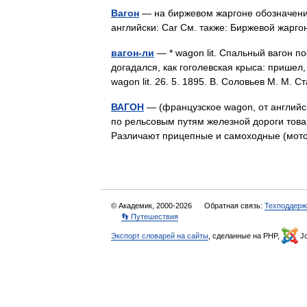
Вагон
— на биржевом жаргоне обозначение
английски: Car См. также: Биржевой жа
вагон-ли
— * wagon lit. Спальный вагон п
догадался, как гоголевская крыса: пришел,
wagon lit. 26. 5. 1895. В. Соловьев М. М
ВАГОН
— (французское wagon, от английск
по рельсовым путям железной дороги товар
Различают прицепные и самоходные (мо
© Академик, 2000-2026
Обратная связь:
Техподдерж
👣 Путешествия
Экспорт словарей на сайты
, сделанные на PHP,
Jo