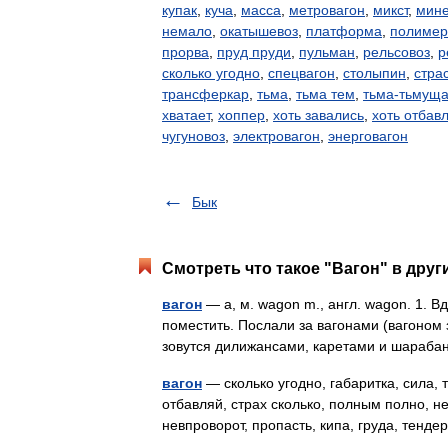
купак
,
куча
,
масса
,
метровагон
,
микст
,
мине
немало
,
окатышевоз
,
платформа
,
полимер
прорва
,
пруд пруди
,
пульман
,
рельсовоз
,
р
сколько угодно
,
спецвагон
,
столыпин
,
стра
трансферкар
,
тьма
,
тьма тем
,
тьма-тьмущ
хватает
,
хоппер
,
хоть завались
,
хоть отбав
чугуновоз
,
электровагон
,
энерговагон
Бык
Смотреть что такое "Вагон" в друг
вагон
— а, м. wagon m., англ. wagon. 1. В
поместить. Послали за вагонами (вагоном 
зовутся дилижансами, каретами и шара
вагон
— сколько угодно, габаритка, сила, т
отбавляй, страх сколько, полным полно, нем
невпроворот, пропасть, кипа, груда, тенд