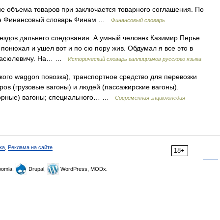
 объема товаров при заключается товарного соглашения. По
ргон Финансовый словарь Финам …
Финансовый словарь
оездов дальнего следования. А умный человек Казимир Перье
 понюхал и ушел вот и по сю пору жив. Обдумал я все это в
. Стасюлевичу. На… …
Исторический словарь галлицизмов русского языка
ого waggon повозка), транспортное средство для перевозки
ов (грузовые вагоны) и людей (пассажирские вагоны).
торные) вагоны; специального… …
Современная энциклопедия
ка
,
Реклама на сайте
18+
omla,
Drupal,
WordPress, MODx.