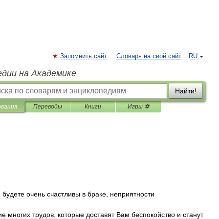
Запомнить сайт
Словарь на свой сайт
RU
едии на Академике
Найти!
ования
Переводы
Книги
Игры ⚽
е
будете
очень
счастливы
в
браке
,
неприятности
ие
многих
трудов
,
которые
доставят
Вам
беспокойство
и
станут