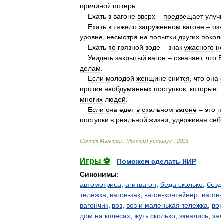
причиной
потерь
.
Ехать
в
вагоне
вверх
–
предвещает
улуч
Ехать
в
тяжело
загруженном
вагоне
–
оз
уровне
,
несмотря
на
попытки
других
покол
Ехать
по
грязной
воде
–
знак
ужасного
н
Увидеть
закрытый
вагон
–
означает
,
что
делам
.
Если
молодой
женщине
снится
,
что
она
против
необдуманных
поступков
,
которые
,
многих
людей
.
Если
она
едет
в
спальном
вагоне
–
это
п
поступки
в
реальной
жизни
,
удерживая
себ
Сонник
Миллера
.
Миллер
Густавус
.
2015
.
Игры ⚽
Поможем сделать НИР
Синонимы
:
автомотриса
,
агитвагон
,
беда сколько
,
без
тележка
,
вагон-зак
,
вагон-контейнер
,
вагон
вагончик
,
воз
,
воз и маленькая тележка
,
во
дом на колесах
,
жуть сколько
,
завались
,
за