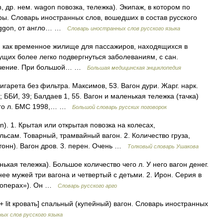
, др. нем. wagon повозка, тележка). Экипаж, в котором по
ры. Словарь иностранных слов, вошедших в состав русского
vaggon, от англо… …
Словарь иностранных слов русского языка
), как временное жилище для пассажиров, находящихся в
ущих более легко подвергнуться заболеваниям, с сан.
значение. При большой… …
Большая медицинская энциклопедия
гарета без фильтра. Максимов, 53. Вагон дури. Жарг. нарк.
 ББИ, 39; Балдаев 1, 55. Вагон и маленькая тележка (тачка)
чего л. БМС 1998,… …
Большой словарь русских поговорок
). 1. Крытая или открытая повозка на колесах,
ьсам. Товарный, трамвайный вагон. 2. Количество груза,
тонн). Вагон дров. 3. перен. Очень …
Толковый словарь Ушакова
нькая тележка). Большое количество чего л. У него вагон денег.
нее мужей три вагона и четвертый с детьми. 2. Ирон. Серия в
х операх»). Он …
Словарь русского арго
+ lit кровать] спальный (купейный) вагон. Словарь иностранных
ых слов русского языка