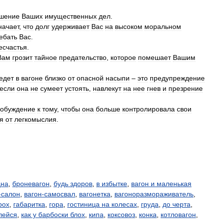
шение
Ваших
имущественных
дел
.
начает
,
что
долг
удерживает
Вас
на
высоком
моральном
ебать
Вас
.
есчастья
.
Вам
грозит
тайное
предательство
,
которое
помешает
Вашим
едет
в
вагоне
близко
от
опасной
насыпи
–
это
предупреждение
если
она
не
сумеет
устоять
,
навлекут
на
нее
гнев
и
презрение
обуждение
к
тому
,
чтобы
она
больше
контролировала
свои
я
от
легкомыслия
.
дна
,
броневагон
,
будь здоров
,
в избытке
,
вагон и маленькая
-салон
,
вагон-самосвал
,
вагонетка
,
вагоноразмораживатель
,
рох
,
габаритка
,
гора
,
гостиница на колесах
,
груда
,
до черта
,
лейся
,
как у барбоски блох
,
кипа
,
коксовоз
,
конка
,
котловагон
,