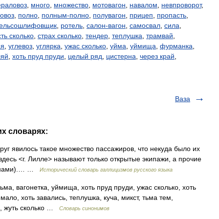
раловоз
,
много
,
множество
,
мотовагон
,
навалом
,
невпроворот
,
овоз
,
полно
,
полным-полно
,
полувагон
,
прицеп
,
пропасть
,
ельсошлифовщик
,
ротель
,
салон-вагон
,
самосвал
,
сила
,
сть сколько
,
страх сколько
,
тендер
,
теплушка
,
трамвай
,
ая
,
углевоз
,
углярка
,
ужас сколько
,
уйма
,
уймища
,
фурманка
,
ляй
,
хоть пруд пруди
,
целый ряд
,
цистерна
,
через край
,
Ваза
их словарях:
друг явилось такое множество пассажиров, что некуда было их
здесь <г. Лилле> называют только открытые экипажи, а прочие
банами).… …
Исторический словарь галлицизмов русского языка
ьма, вагонетка, уймища, хоть пруд пруди, ужас сколько, хоть
ало, хоть завались, теплушка, куча, микст, тьма тем,
ер, жуть сколько …
Словарь синонимов