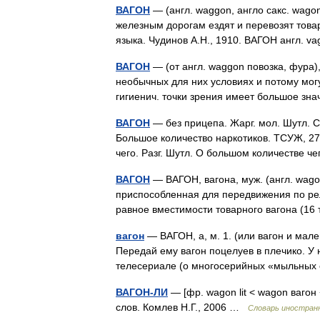
ВАГОН
— (англ. waggon, англо сакс. wagon
железным дорогам ездят и перевозят това
языка. Чудинов А.Н., 1910. ВАГОН англ. 
ВАГОН
— (от англ. waggon повозка, фура
необычных для них условиях и потому мог
гигиенич. точки зрения имеет большое 
ВАГОН
— без прицепа. Жарг. мол. Шутл. Си
Большое количество наркотиков. ТСУЖ, 27;
чего. Разг. Шутл. О большом количестве 
ВАГОН
— ВАГОН, вагона, муж. (англ. wagon
приспособленная для передвижения по рел
равное вместимости товарного вагона (16 
вагон
— ВАГОН, а, м. 1. (или вагон и мале
Передай ему вагон поцелуев в плечико. У 
телесериале (о многосерийных «мыльны
ВАГОН-ЛИ
— [фр. wagon lit < wagon вагон 
слов. Комлев Н.Г., 2006 …
Словарь иностранн