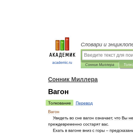
Словари и энциклоп
academic.ru
Сонник Миллера
Толк
Сонник Миллера
Вагон
Толкование
Перевод
Вагон
Увидеть
во
сне
вагон
означает
,
что
Вы
н
преждевременно
состарят
вас
.
Ехать
в
вагоне
вниз
с
горы
–
предсказан